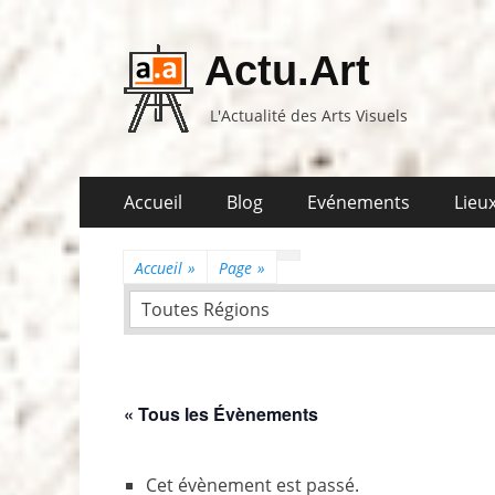
Actu.Art
L'Actualité des Arts Visuels
Aller
Premier
Accueil
Blog
Evénements
Lieux
au
menu
contenu
Accueil
»
Page
»
Toutes Régions
« Tous les Évènements
Cet évènement est passé.