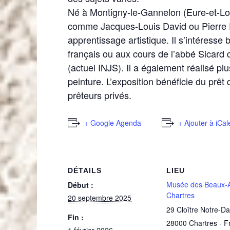
Né à Montigny-le-Gannelon (Eure-et-Lo
comme Jacques-Louis David ou Pierre Pr
apprentissage artistique. Il s’intéres
français ou aux cours de l’abbé Sicard d
(actuel INJS). Il a également réalisé pl
peinture. L’exposition bénéficie du prêt
prêteurs privés.
+ Google Agenda
+ Ajouter à iCa
DÉTAILS
LIEU
Musée des Beaux-A
Début :
Chartres
20 septembre 2025
29 Cloître Notre-D
Fin :
28000
Chartres
-
F