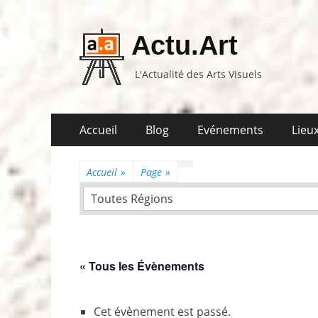
Actu.Art
L'Actualité des Arts Visuels
Aller
Premier
Accueil
Blog
Evénements
Lieux
au
menu
contenu
Accueil
»
Page
»
Toutes Régions
« Tous les Évènements
Cet évènement est passé.