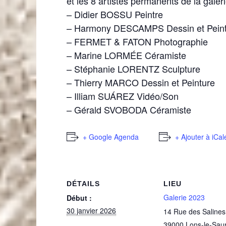
et les 8 artistes permanents de la galeri
– Didier BOSSU Peintre
– Harmony DESCAMPS Dessin et Pein
– FERMET & FATON Photographie
– Marine LORMÉE Céramiste
– Stéphanie LORENTZ Sculpture
– Thierry MARCO Dessin et Peinture
– Illiam SUÁREZ Vidéo/Son
– Gérald SVOBODA Céramiste
+ Google Agenda
+ Ajouter à iCa
DÉTAILS
LIEU
Galerie 2023
Début :
30 janvier 2026
14 Rue des Salines
39000
Lons-le-Sau