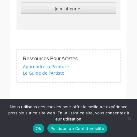
Ressources Pour Artistes
Apprendre la Peinture
Le Guide de l'Artiste
 nos quizzes sur l'impressionnisme, les femmes artistes et bien d'
Nous utilisons des cookies pour offrir la meilleure expérience
possible sur ce site web. En utilisant ce site, vous consentez à
leur utilisation.
Copyright © PM
Actu.Art
. Tous Les Droits Sont Réservés | Catch
Ok
Politique de Confidentialité
Responsive Pro par
Catch Themes