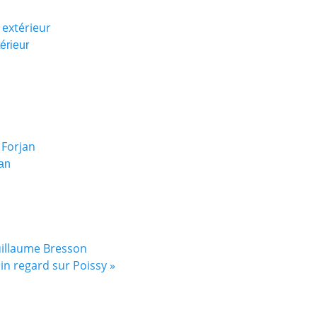
érieur
jan
uillaume Bresson
ain regard sur Poissy
»