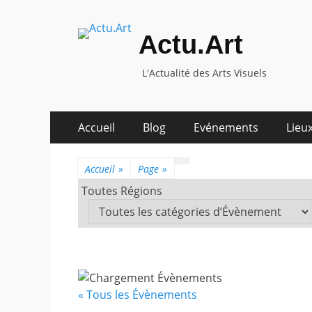
Actu.Art
L'Actualité des Arts Visuels
Aller
Premier
Accueil
Blog
Evénements
Lieux
au
menu
contenu
Accueil
»
Page
»
Toutes Régions
« Tous les Évènements