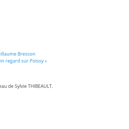
uillaume Bresson
ain regard sur Poissy
»
teau de Sylvie THIBEAULT.