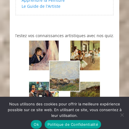
Apprendre la Peinture
Le Guide de l'Artiste
Testez vos connaissances artistiques avec nos quizzes sur l'impre
Nous utilisons des cookies pour offrir la meilleure expérience
possible sur ce site web. En utilisant ce site, vous consentez à
leur utilisation.
Copyright © PM
Actu.Art
. Tous Les Droits Sont Réservés | Catch
Ok
Politique de Confidentialité
Responsive Pro par
Catch Themes