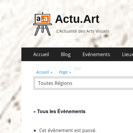
Actu.Art
L'Actualité des Arts Visuels
Aller
Premier
Accueil
Blog
Evénements
Lieux
au
menu
contenu
Accueil
»
Page
»
Toutes Régions
« Tous les Évènements
Cet évènement est passé.