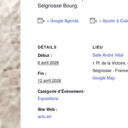
Seignosse Bourg.
+ Google Agenda
+ Ajouter à iCa
DÉTAILS
LIEU
Salle André Vidal
Début :
6 avril 2026
1 Pl. de la Victoire
,
Seignosse
-
France
Fin :
Google Map
12 avril 2026
Catégorie d’Évènement:
Expositions
Site Web :
actu.art