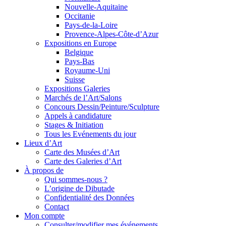
Nouvelle-Aquitaine
Occitanie
Pays-de-la-Loire
Provence-Alpes-Côte-d’Azur
Expositions en Europe
Belgique
Pays-Bas
Royaume-Uni
Suisse
Expositions Galeries
Marchés de l’Art/Salons
Concours Dessin/Peinture/Sculpture
Appels à candidature
Stages & Initiation
Tous les Evénements du jour
Lieux d’Art
Carte des Musées d’Art
Carte des Galeries d’Art
À propos de
Qui sommes-nous ?
L’origine de Dibutade
Confidentialité des Données
Contact
Mon compte
Consulter/modifier mes événements