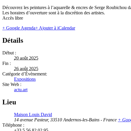
Découvrez les peintures à l’aquarelle & encres de Serge Roubichou dans
Les horaires d’ouverture sont à la discrétion des artistes.
Accès libre
+ Google Agenda
+ Ajouter à iCalendar
Détails
Début :
20 août 2025
Fin :
26 août 2025
Catégorie d’Évènement:
Expositions
Site Web :
actu.art
Lieu
Maison Louis David
14 avenue Pasteur
,
33510
Andernos-les-Bains
-
France
+ Goo
Téléphone :
+33 5 56 82 02 95