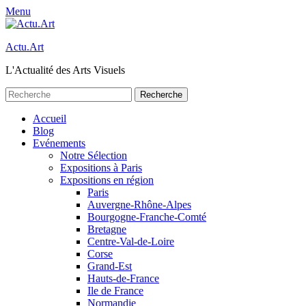
Menu
Actu.Art
L'Actualité des Arts Visuels
Recherche
pour:
Facebook
Twitter
Premier
Aller
Accueil
au
Blog
menu
contenu
Evénements
Notre Sélection
Expositions à Paris
Expositions en région
Paris
Auvergne-Rhône-Alpes
Bourgogne-Franche-Comté
Bretagne
Centre-Val-de-Loire
Corse
Grand-Est
Hauts-de-France
Ile de France
Normandie