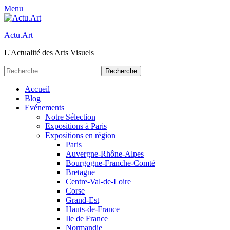
Menu
Actu.Art
L'Actualité des Arts Visuels
Recherche
pour:
Facebook
Twitter
Premier
Aller
Accueil
au
Blog
menu
contenu
Evénements
Notre Sélection
Expositions à Paris
Expositions en région
Paris
Auvergne-Rhône-Alpes
Bourgogne-Franche-Comté
Bretagne
Centre-Val-de-Loire
Corse
Grand-Est
Hauts-de-France
Ile de France
Normandie