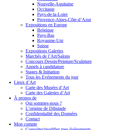
Nouvelle-Aquitaine
Occitanie
Pays-de-la-Loire
Provence-Alpes-Côte-d’Azur
Expositions en Europe
Belgique
Pays-Bas
Royaume-Uni
Suisse
Expositions Galeries
Marchés de l’Art/Salons
Concours Dessin/Peinture/Sculpture
Appels à candidature
Stages & Initiation
Tous les Evénements du jour
Lieux d’Art
Carte des Musées d’Art
Carte des Galeries d’Art
À propos de
Qui sommes-nous ?
L’origine de Dibutade
Confidentialité des Données
Contact
Mon compte
Consulter/modifier mes événements