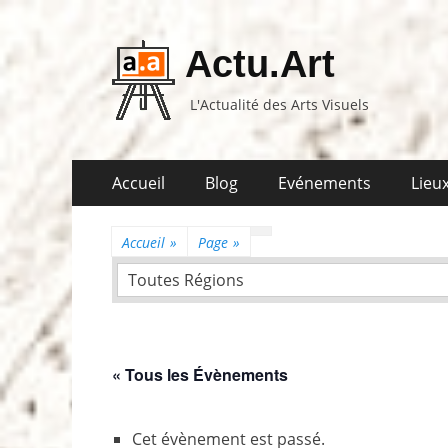
Actu.Art
L'Actualité des Arts Visuels
Aller
Premier
Accueil
Blog
Evénements
Lieux
au
menu
contenu
Accueil
»
Page
»
Toutes Régions
« Tous les Évènements
Cet évènement est passé.