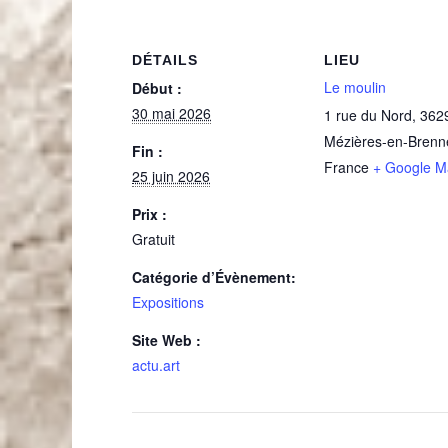
DÉTAILS
LIEU
Le moulin
Début :
30 mai 2026
1 rue du Nord
,
362
Mézières-en-Brenn
Fin :
France
+ Google M
25 juin 2026
Prix :
Gratuit
Catégorie d’Évènement:
Expositions
Site Web :
actu.art