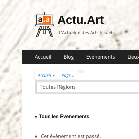
Actu.Art
L'Actualité des Arts Visuels
Aller
Premier
Accueil
Blog
Evénements
Lieux
au
menu
contenu
Accueil
»
Page
»
Toutes Régions
« Tous les Évènements
Cet évènement est passé.