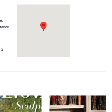
le
,
rance
+3