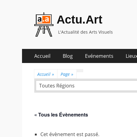
Actu.Art
L'Actualité des Arts Visuels
Aller
Premier
Accueil
Blog
Evénements
Lieux
au
menu
contenu
Accueil
»
Page
»
Toutes Régions
« Tous les Évènements
Cet évènement est passé.