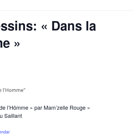
ssins: « Dans la
me »
e de l’Hômme » par Mam’zelle Rouge »
u Saillant
lendar