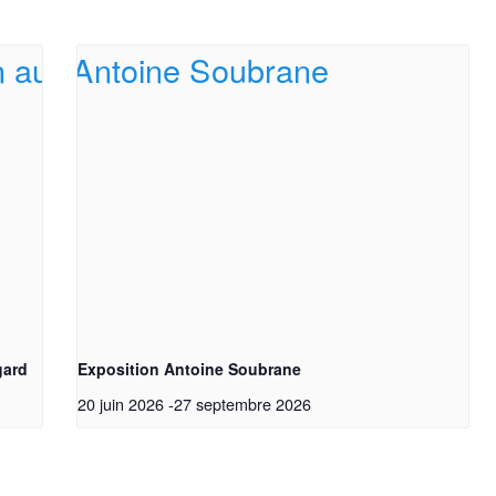
gard
Exposition Antoine Soubrane
tez vos connaissances artistiques avec nos quizzes sur l'im
20 juin 2026
-
27 septembre 2026