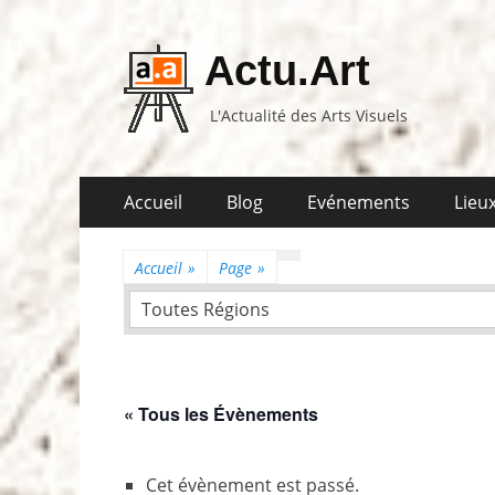
Actu.Art
L'Actualité des Arts Visuels
Aller
Premier
Accueil
Blog
Evénements
Lieux
au
menu
contenu
Accueil
»
Page
»
Toutes Régions
« Tous les Évènements
Cet évènement est passé.