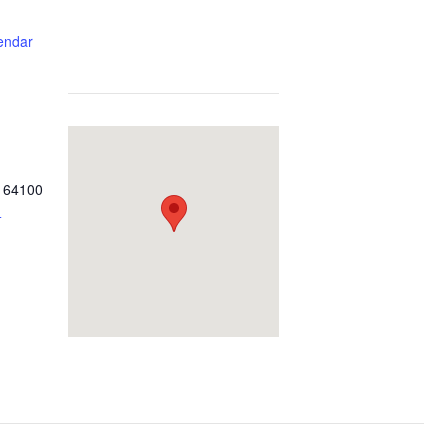
lendar
,
64100
+
Teste