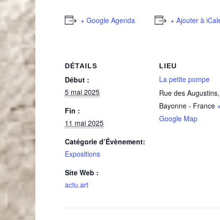
+ Google Agenda
+ Ajouter à iCa
DÉTAILS
LIEU
La petite pompe
Début :
5 mai 2025
Rue des Augustins
Bayonne
-
France
Fin :
Google Map
11 mai 2025
Catégorie d’Évènement:
Expositions
Site Web :
actu.art