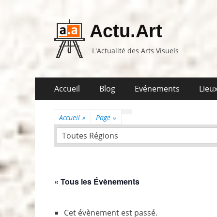
Actu.Art
L'Actualité des Arts Visuels
Aller
Premier
Accueil
Blog
Evénements
Lieux
au
menu
contenu
Accueil
»
Page
»
Toutes Régions
« Tous les Évènements
Cet évènement est passé.