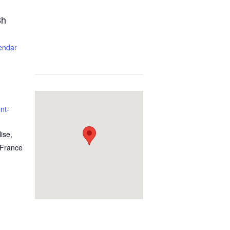
8h
lendar
nt-
lise
,
France