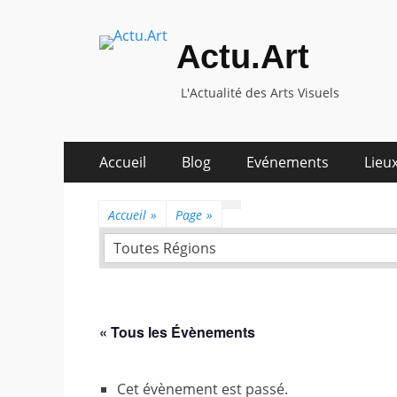
Actu.Art
L'Actualité des Arts Visuels
Aller
Premier
Accueil
Blog
Evénements
Lieux
au
menu
contenu
Accueil
»
Page
»
Toutes Régions
« Tous les Évènements
Cet évènement est passé.