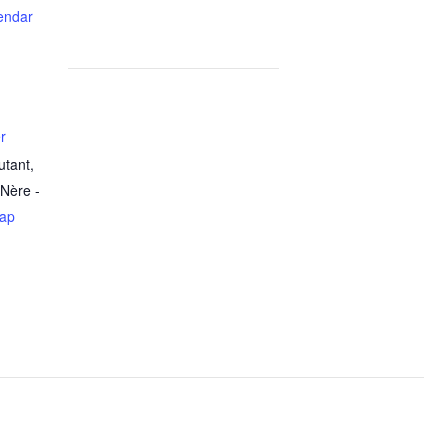
lendar
r
utant
,
-Nère
-
ap