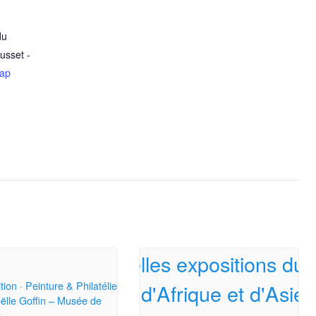
du
usset
-
ap