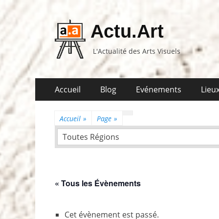
Actu.Art
L'Actualité des Arts Visuels
Aller
Premier
Accueil
Blog
Evénements
Lieux
au
menu
contenu
Accueil
»
Page
»
Toutes Régions
« Tous les Évènements
Cet évènement est passé.