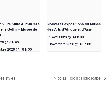
on · Peinture & Philatélie
Nouvelles expositions du Musée
ëlle Goffin – Musée de
des Arts d’Afrique et d’Asie
x
11 avril 2026 @ 14 h 00
-
2026 @ 0 h 00
-
1 novembre 2026 @ 18 h 00
mbre 2026 @ 18 h 00
es styles
Nicolas Floc’h : Hidroscape
Testez vos connaissances artistiques avec nos quizzes su