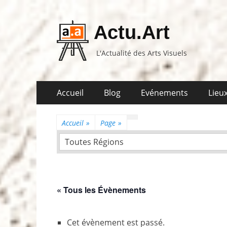
Actu.Art
L'Actualité des Arts Visuels
Aller
Premier
Accueil
Blog
Evénements
Lieux
au
menu
contenu
Accueil
»
Page
»
Toutes Régions
« Tous les Évènements
Cet évènement est passé.