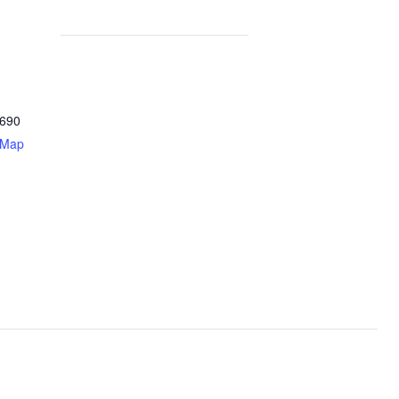
690
 Map