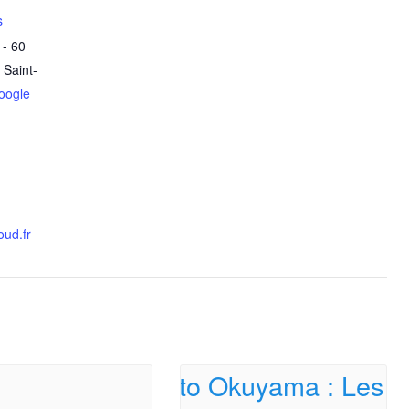
s
 - 60
Saint-
oogle
ud.fr
Testez vos connaissances artistiques avec nos