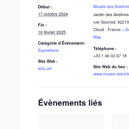
Musée des Aveline
Début :
17 octobre 2024
Jardin des Avelines
rue Gounod
,
92210
Fin :
Cloud
-
France
+ G
16 février 2025
Map
Catégorie d’Évènement:
Téléphone :
Expositions
+33 1 46 02 67 18
Site Web :
Site Web du lieu :
actu.art
www.musee-saintclo
Évènements liés