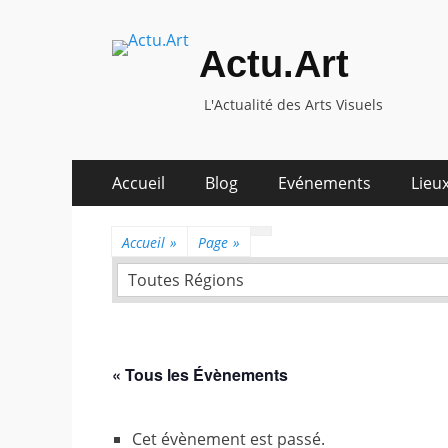
Actu.Art
L'Actualité des Arts Visuels
Aller
Premier
Accueil
Blog
Evénements
Lieux
au
menu
contenu
Accueil
»
Page
»
Toutes Régions
« Tous les Évènements
Cet évènement est passé.