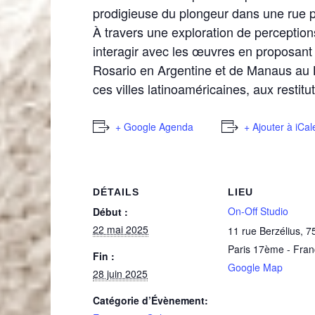
prodigieuse du plongeur dans une rue p
À travers une exploration de perceptions 
interagir avec les œuvres en proposant d
Rosario en Argentine et de Manaus au B
ces villes latinoaméricaines, aux restitu
+ Google Agenda
+ Ajouter à iCa
DÉTAILS
LIEU
On-Off Studio
Début :
22 mai 2025
11 rue Berzélius
,
7
Paris 17ème
-
Fran
Fin :
Google Map
28 juin 2025
Catégorie d’Évènement: