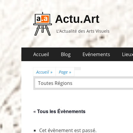
Actu.Art
L'Actualité des Arts Visuels
Aller
Premier
Accueil
Blog
Evénements
Lieux
au
menu
contenu
Accueil
»
Page
»
Toutes Régions
« Tous les Évènements
Cet évènement est passé.