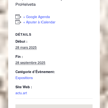
ProHelvetia
+ Google Agenda
+ Ajouter à iCalendar
DÉTAILS
Début :
28 mars 2025
Fin :
28 septembre 2025
Catégorie d’Évènement:
Expositions
Site Web :
actu.art