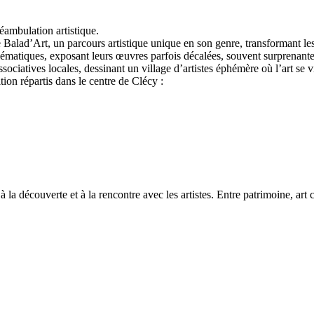
éambulation artistique.
alad’Art, un parcours artistique unique en son genre, transformant les r
lématiques, exposant leurs œuvres parfois décalées, souvent surprenantes,
ociatives locales, dessinant un village d’artistes éphémère où l’art se vit
tion répartis dans le centre de Clécy :
, à la découverte et à la rencontre avec les artistes. Entre patrimoine, 