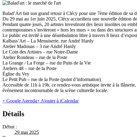
Balad’Art fait son grand retour à Clécy pour une 7ème édition de sa d
Du 29 mai au 1er juin 2025, Clécy accueillera une nouvelle édition de B
Pendant quatre jours, 20 artistes investiront des lieux insolites ou emb
contemporaines s’inviteront « hors les murs » ou dans des structures ass
Le public est invité à une déambulation libre à travers 8 lieux d’exposi
Kalbass’Art – La Menuiserie, rue André Hardy
Atelier Madouas – 3 rue André Hardy
Le Coin des Artistes – rue Notre-Dame
Atelier Rondeau – rue de la Poste
La Grange / La Forge – rue du Puits de la Vie
Ateliers 48 – rue de la Poste
Église du Vey
Le Petit Pub – rue de la Poste (point d’information)
Accessible de 11h à 19h, ce rendez-vous artistique invite à la flânerie
événement incontournable de la scène culturelle locale.
+ Google Agenda
+ Ajouter à iCalendar
Détails
Début :
29 mai 2025