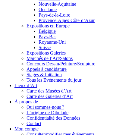
Nouvelle-Aquitaine
Occitanie
Pays-de-la-Loire
Provence-Alpes-Côte-d’Azur
Expositions en Europe
Belgique
Pays-Bas
Royaume-Uni
Suisse
Expositions Galeries
Marchés de l’Art/Salons
Concours Dessin/Peinture/Sculpture
Appels à candidature
Stages & Initiation
Tous les Evénements du jour
Lieux d’Art
Carte des Musées d’Art
Carte des Galeries d’Art
À propos de
Qui sommes-nous ?
L’origine de Dibutade
Confidentialité des Données
Contact
Mon compte
Consulter/modifier mes événements