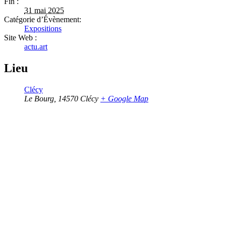
Fin :
31 mai 2025
Catégorie d’Évènement:
Expositions
Site Web :
actu.art
Lieu
Clécy
Le Bourg
,
14570
Clécy
+ Google Map