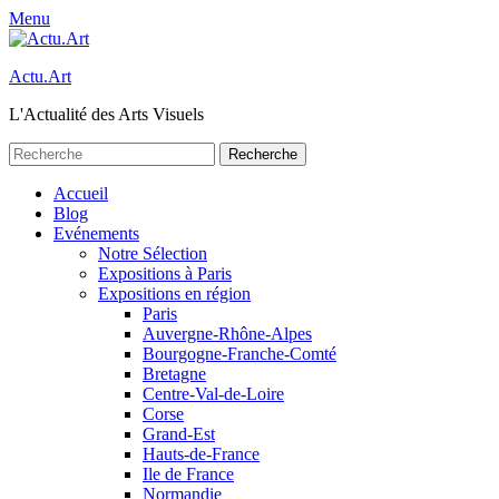
Menu
Actu.Art
L'Actualité des Arts Visuels
Recherche
pour:
Facebook
Twitter
Premier
Aller
Accueil
au
Blog
menu
contenu
Evénements
Notre Sélection
Expositions à Paris
Expositions en région
Paris
Auvergne-Rhône-Alpes
Bourgogne-Franche-Comté
Bretagne
Centre-Val-de-Loire
Corse
Grand-Est
Hauts-de-France
Ile de France
Normandie