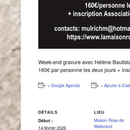
Week-end gravure avec Hélène Bautista 
160€ par personne les deux jours + inscr
+ Google Agenda
+ Ajouter à iCa
DÉTAILS
LIEU
Maison Rose de
Début :
Wallerand
14 février 2026