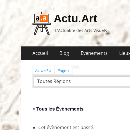
Actu.Art
L'Actualité des Arts Visuels
Aller
Premier
Accueil
Blog
Evénements
Lieux
au
menu
contenu
Accueil
»
Page
»
Toutes Régions
« Tous les Évènements
Cet évènement est passé.