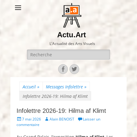
Actu.Art
L'Actualité des Arts Visuels
Recherche
pour:
Facebook
Twitter
Accueil
»
Messages Infolettre
»
Infolettre 2026-19: Hilma af Klimt
Infolettre 2026-19: Hilma af Klimt
Posté
Auteur
7 mai 2026
Alain BENOIST
Laisser un
le
commentaire
Au Grand Palais, l’exposition
Hilma af Klint
, Les