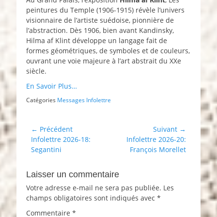
peintures du Temple (1906-1915) révèle l’univers
visionnaire de l’artiste suédoise, pionnière de
l’abstraction. Dès 1906, bien avant Kandinsky,
Hilma af Klint développe un langage fait de
formes géométriques, de symboles et de couleurs,
ouvrant une voie majeure à l’art abstrait du XXe
siècle.
En Savoir Plus…
Catégories
Messages Infolettre
Navigation
← Précédent
Suivant →
Article
Article
Infolettre 2026-18:
Infolettre 2026-20:
de
précédent :
suivant :
Segantini
François Morellet
l’article
Laisser un commentaire
Votre adresse e-mail ne sera pas publiée.
Les
champs obligatoires sont indiqués avec
*
Commentaire
*