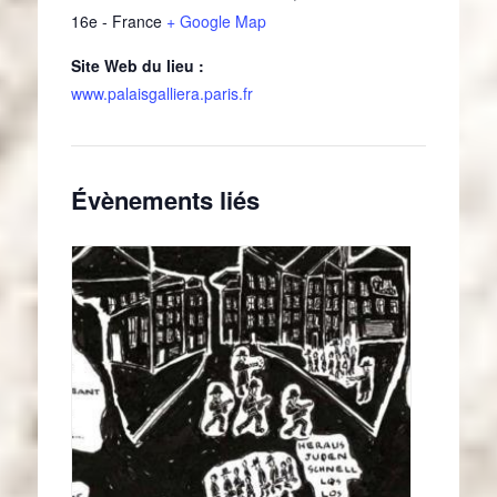
16e
-
France
+ Google Map
Site Web du lieu :
www.palaisgalliera.paris.fr
Évènements liés