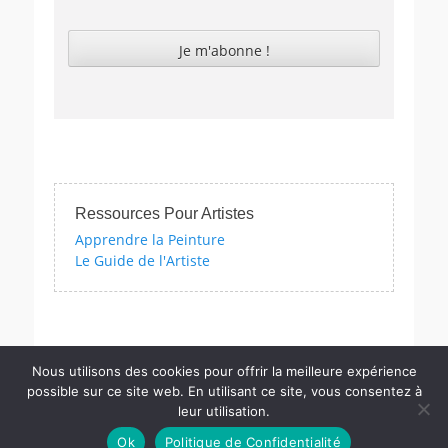
Ressources Pour Artistes
Apprendre la Peinture
Le Guide de l'Artiste
Testez vos connaissances artistiques avec nos quizzes sur l'imp
Nous utilisons des cookies pour offrir la meilleure expérience
possible sur ce site web. En utilisant ce site, vous consentez à
leur utilisation.
Copyright © PM
Actu.Art
. Tous Les Droits Sont Réservés | Catch
Ok
Politique de Confidentialité