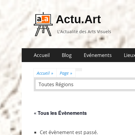
Actu.Art
L'Actualité des Arts Visuels
Aller
Premier
Accueil
Blog
Evénements
Lieux
au
menu
contenu
Accueil
»
Page
»
Toutes Régions
« Tous les Évènements
Cet évènement est passé.