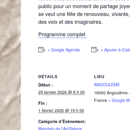
public pour un moment de partage joyeu
se veut une fête de renouveau, vivante, 
des voix et des imaginaires.
Programme complet
+ Google Agenda
+ Ajouter à iCa
DÉTAILS
LIEU
ANGOULEME
Début :
29 janvier 2026 @ 8 h 00
16000
Angoulême
France
+ Google M
Fin :
1 février 2026 @ 19 h 00
Catégorie d’Évènement:
Marchés de l'Art/Salons