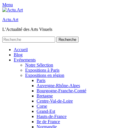
Menu
Actu.Art
L'Actualité des Arts Visuels
Recherche
pour:
Facebook
Twitter
Premier
Aller
Accueil
au
Blog
menu
contenu
Evénements
Notre Sélection
Expositions à Paris
Expositions en région
Paris
Auvergne-Rhône-Alpes
Bourgogne-Franche-Comté
Bretagne
Centre-Val-de-Loire
Corse
Grand-Est
Hauts-de-France
Ile de France
Normandie