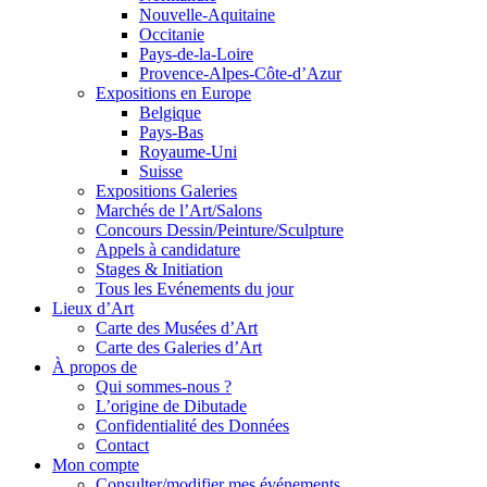
Nouvelle-Aquitaine
Occitanie
Pays-de-la-Loire
Provence-Alpes-Côte-d’Azur
Expositions en Europe
Belgique
Pays-Bas
Royaume-Uni
Suisse
Expositions Galeries
Marchés de l’Art/Salons
Concours Dessin/Peinture/Sculpture
Appels à candidature
Stages & Initiation
Tous les Evénements du jour
Lieux d’Art
Carte des Musées d’Art
Carte des Galeries d’Art
À propos de
Qui sommes-nous ?
L’origine de Dibutade
Confidentialité des Données
Contact
Mon compte
Consulter/modifier mes événements