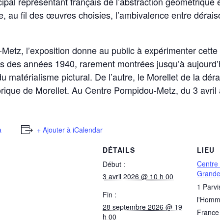
rincipal représentant français de l’abstraction géométrique
e, au fil des œuvres choisies, l’ambivalence entre déraiso
Metz, l’exposition donne au public à expérimenter cett
les des années 1940, rarement montrées jusqu’à aujourd
u matérialisme pictural. De l’autre, le Morellet de la déra
orique de Morellet. Au Centre Pompidou-Metz, du 3 avril 
a
+ Ajouter à iCalendar
DÉTAILS
LIEU
Centre
Début :
Grande
3 avril 2026 @ 10 h 00
1 Parvi
Fin :
l'Hom
28 septembre 2026 @ 19
France
h 00