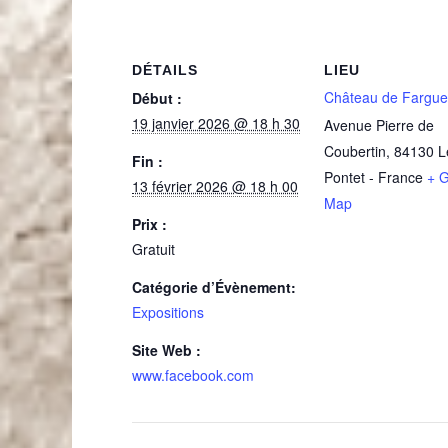
DÉTAILS
LIEU
Château de Fargue
Début :
19 janvier 2026 @ 18 h 30
Avenue Pierre de
Coubertin
,
84130
L
Fin :
Pontet
-
France
+ 
13 février 2026 @ 18 h 00
Map
Prix :
Gratuit
Catégorie d’Évènement:
Expositions
Site Web :
www.facebook.com