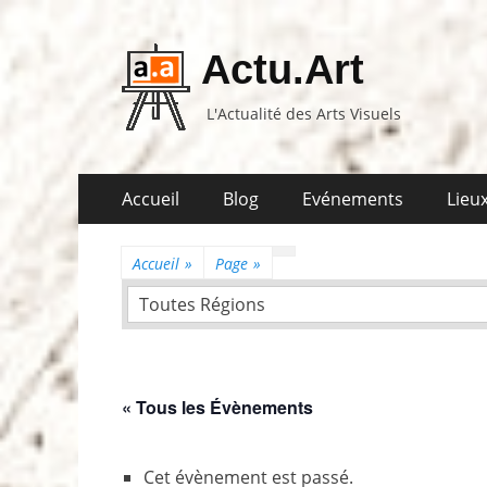
Actu.Art
L'Actualité des Arts Visuels
Aller
Premier
Accueil
Blog
Evénements
Lieux
au
menu
contenu
Accueil
»
Page
»
Toutes Régions
« Tous les Évènements
Cet évènement est passé.