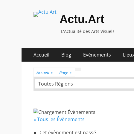
Actu.Art
L'Actualité des Arts Visuels
Aller
Premier
Accueil
Blog
Evénements
Lieux
au
menu
contenu
Accueil
»
Page
»
Toutes Régions
« Tous les Évènements
Cet évènement est passé.