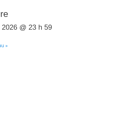
bre
t 2026 @ 23 h 59
eau
»