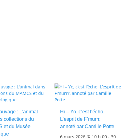
Testez vos connaissances artistiques avec nos quizzes sur 
sauvage : L’animal
Hi – Yo, c’est l’écho.
s collections du
L’esprit de F’murrr,
 et du Musée
annoté par Camille Potte
ique
6 mars 2026 @ 10 h 00
-
30