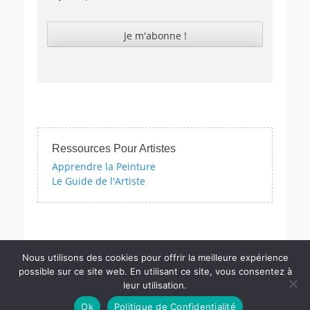
Ressources Pour Artistes
Apprendre la Peinture
Le Guide de l'Artiste
ques avec nos quizzes sur l'impressionnisme, les femmes artistes e
Nous utilisons des cookies pour offrir la meilleure expérience
possible sur ce site web. En utilisant ce site, vous consentez à
leur utilisation.
Copyright © PM
Actu.Art
. Tous Les Droits Sont Réservés | Catch
Ok
Politique de Confidentialité