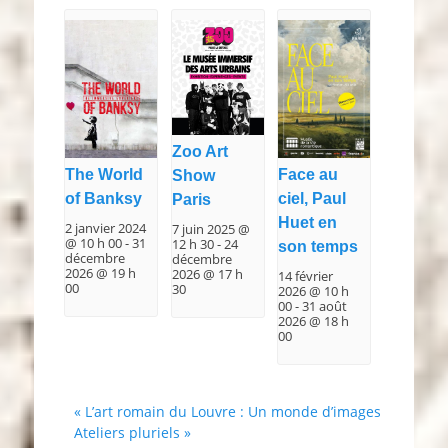
Zoo Art
The World
Face au
Show
of Banksy
ciel, Paul
Paris
Huet en
2 janvier 2024
7 juin 2025 @
@ 10 h 00
-
31
12 h 30
-
24
son temps
décembre
décembre
2026 @ 19 h
2026 @ 17 h
14 février
00
30
2026 @ 10 h
00
-
31 août
2026 @ 18 h
00
«
L’art romain du Louvre : Un monde d’images
Ateliers pluriels
»