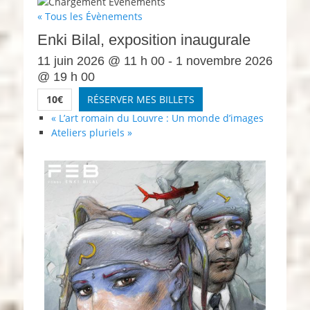
« Tous les Évènements
Enki Bilal, exposition inaugurale
11 juin 2026 @ 11 h 00
-
1 novembre 2026
@ 19 h 00
10€
RÉSERVER MES BILLETS
«
L’art romain du Louvre : Un monde d’images
Ateliers pluriels
»