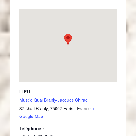
LIEU
Musée Quai Branly-Jacques Chirac
37 Quai Branly
,
75007
Paris
-
France
+
Google Map
Téléphone :
+33 1 56 61 70 00