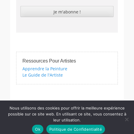
Ressources Pour Artistes
Apprendre la Peinture
Le Guide de l'Artiste
c nos quizzes sur l'impressionnisme, les femmes artistes et bien d
Nous utilisons des cookies pour offrir la meilleure expérience
possible sur ce site web. En utilisant ce site, vous consentez à
leur utilisation.
Copyright © PM
Actu.Art
. Tous Les Droits Sont Réservés | Catch
Ok
Politique de Confidentialité
Responsive Pro par
Catch Themes