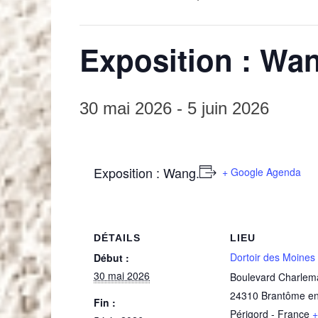
Exposition : Wa
30 mai 2026
-
5 juin 2026
Exposition : Wang.
+ Google Agenda
DÉTAILS
LIEU
Dortoir des Moines
Début :
30 mai 2026
Boulevard Charle
24310
Brantôme e
Fin :
Périgord
-
France
+