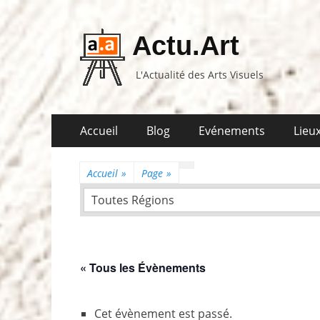
Actu.Art
L'Actualité des Arts Visuels
Aller
Premier
Accueil
Blog
Evénements
Lieux
au
menu
contenu
Accueil
»
Page
»
Toutes Régions
« Tous les Évènements
Cet évènement est passé.