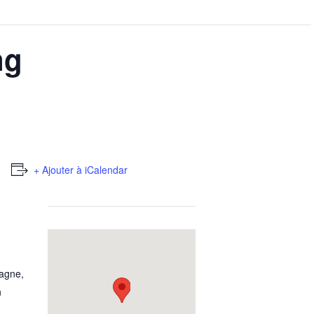
ng
+ Ajouter à iCalendar
magne
,
n